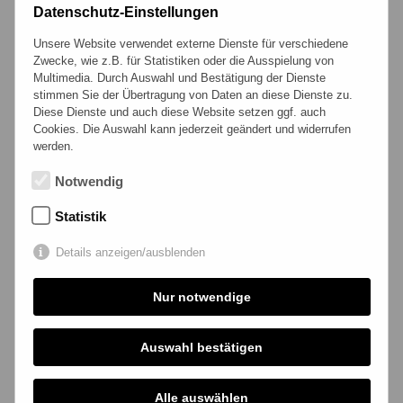
Datenschutz-Einstellungen
Unsere Website verwendet externe Dienste für verschiedene
Zwecke, wie z.B. für Statistiken oder die Ausspielung von
Multimedia. Durch Auswahl und Bestätigung der Dienste
stimmen Sie der Übertragung von Daten an diese Dienste zu.
Ja, ich habe die
Datenschutzerklärung
gelesen
Diese Dienste und auch diese Website setzen ggf. auch
und willige der Verarbeitung meiner Daten ein.
Cookies. Die Auswahl kann jederzeit geändert und widerrufen
werden.
ABSENDEN
Notwendig
2022
Pü Wines
Statistik
Moscatel de
Alejandría
Details anzeigen/ausblenden
Chile
Nur notwendige
Auswahl bestätigen
Alle auswählen